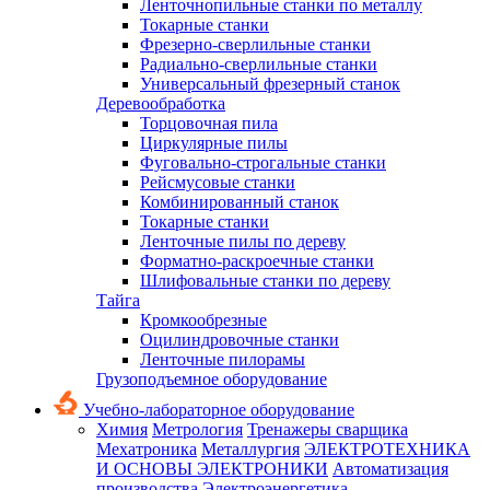
Ленточнопильные станки по металлу
Токарные станки
Фрезерно-сверлильные станки
Радиально-сверлильные станки
Универсальный фрезерный станок
Деревообработка
Торцовочная пила
Циркулярные пилы
Фуговально-строгальные станки
Рейсмусовые станки
Комбинированный станок
Токарные станки
Ленточные пилы по дереву
Форматно-раскроечные станки
Шлифовальные станки по дереву
Тайга
Кромкообрезные
Оцилиндровочные станки
Ленточные пилорамы
Грузоподъемное оборудование
Учебно-лабораторное оборудование
Химия
Метрология
Тренажеры сварщика
Мехатроника
Металлургия
ЭЛЕКТРОТЕХНИКА
И ОСНОВЫ ЭЛЕКТРОНИКИ
Автоматизация
производства
Электроэнергетика