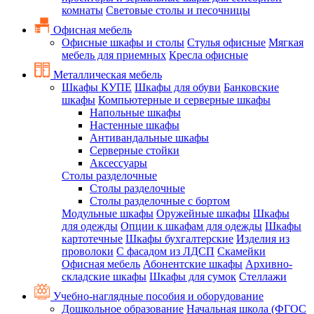
комнаты
Световые столы и песочницы
Офисная мебель
Офисные шкафы и столы
Стулья офисные
Мягкая
мебель для приемных
Кресла офисные
Металлическая мебель
Шкафы КУПЕ
Шкафы для обуви
Банковские
шкафы
Компьютерные и серверные шкафы
Напольные шкафы
Настенные шкафы
Антивандальные шкафы
Серверные стойки
Аксессуары
Столы разделочные
Столы разделочные
Столы разделочные с бортом
Модульные шкафы
Оружейные шкафы
Шкафы
для одежды
Опции к шкафам для одежды
Шкафы
картотечные
Шкафы бухгалтерские
Изделия из
проволоки
С фасадом из ЛДСП
Скамейки
Офисная мебель
Абонентские шкафы
Архивно-
складские шкафы
Шкафы для сумок
Стеллажи
Учебно-наглядные пособия и оборудование
Дошкольное образование
Начальная школа (ФГОС