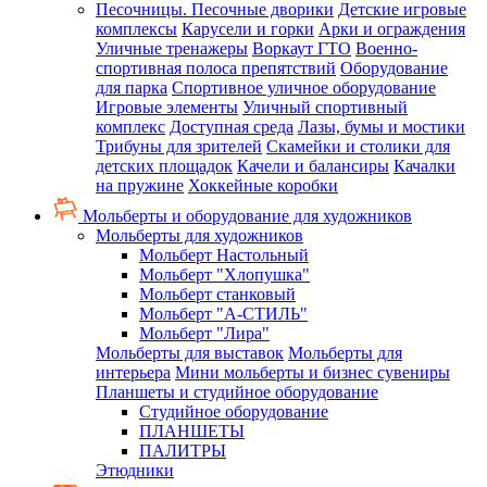
Песочницы. Песочные дворики
Детские игровые
комплексы
Карусели и горки
Арки и ограждения
Уличные тренажеры
Воркаут ГТО
Военно-
спортивная полоса препятствий
Оборудование
для парка
Спортивное уличное оборудование
Игровые элементы
Уличный спортивный
комплекс
Доступная среда
Лазы, бумы и мостики
Трибуны для зрителей
Скамейки и столики для
детских площадок
Качели и балансиры
Качалки
на пружине
Хоккейные коробки
Мольберты и оборудование для художников
Мольберты для художников
Мольберт Настольный
Мольберт "Хлопушка"
Мольберт станковый
Мольберт "А-СТИЛЬ"
Мольберт "Лира"
Мольберты для выставок
Мольберты для
интерьера
Мини мольберты и бизнес сувениры
Планшеты и студийное оборудование
Студийное оборудование
ПЛАНШЕТЫ
ПАЛИТРЫ
Этюдники