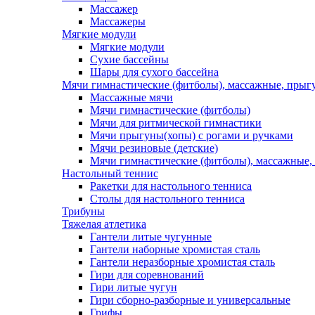
Массажер
Массажеры
Мягкие модули
Мягкие модули
Сухие бассейны
Шары для сухого бассейна
Мячи гимнастические (фитболы), массажные, прыгу
Массажные мячи
Мячи гимнастические (фитболы)
Мячи для ритмической гимнастики
Мячи прыгуны(хопы) с рогами и ручками
Мячи резиновые (детские)
Мячи гимнастические (фитболы), массажные,
Настольный теннис
Ракетки для настольного тенниса
Столы для настольного тенниса
Трибуны
Тяжелая атлетика
Гантели литые чугунные
Гантели наборные хромистая сталь
Гантели неразборные хромистая сталь
Гири для соревнований
Гири литые чугун
Гири сборно-разборные и универсальные
Грифы