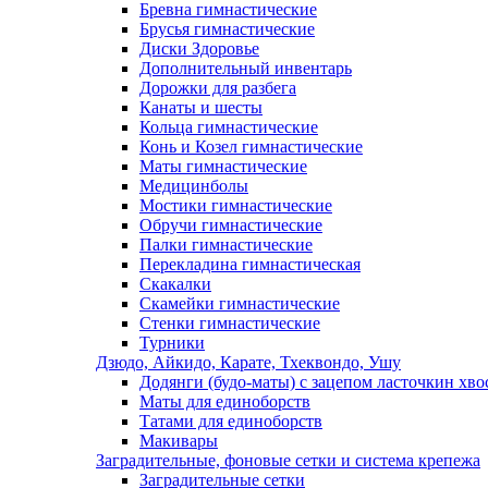
Бревна гимнастические
Брусья гимнастические
Диски Здоровье
Дополнительный инвентарь
Дорожки для разбега
Канаты и шесты
Кольца гимнастические
Конь и Козел гимнастические
Маты гимнастические
Медицинболы
Мостики гимнастические
Обручи гимнастические
Палки гимнастические
Перекладина гимнастическая
Скакалки
Скамейки гимнастические
Стенки гимнастические
Турники
Дзюдо, Айкидо, Карате, Тхеквондо, Ушу
Додянги (будо-маты) с зацепом ласточкин хво
Маты для единоборств
Татами для единоборств
Макивары
Заградительные, фоновые сетки и система крепежа
Заградительные сетки