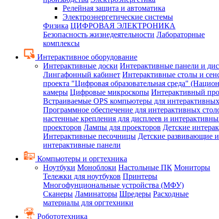
Релейная защита и автоматика
Электроэнергетические системы
Физика
ЦИФРОВАЯ ЭЛЕКТРОНИКА
Безопасность жизнедеятельности
Лабораторные
комплексы
Интерактивное оборудование
Интерактивные доски
Интерактивные панели и ди
Лингафонный кабинет
Интерактивные столы и сен
проекта "Цифровая образовательная среда" (Нацио
камеры
Цифровые микроскопы
Интерактивный про
Встраиваемые OPS компьютеры для интерактивных
Программное обеспечение для интерактивных стол
настенные крепления для дисплеев и интерактивны
проекторов
Лампы для проекторов
Детские интера
Интерактивные песочницы
Детские развивающие и
интерактивные панели
Компьютеры и оргтехника
Ноутбуки
Моноблоки
Настольные ПК
Мониторы
Тележки для ноутбуков
Принтеры
Многофунциональные устройства (МФУ)
Сканеры
Ламинаторы
Шредеры
Расходные
материалы для оргтехники
Робототехника