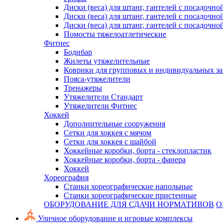
Диски (веса) для штанг, гантелей с посадочно
Диски (веса) для штанг, гантелей с посадочно
Диски (веса) для штанг, гантелей с посадочно
Помосты тяжелоатлетические
Фитнес
Бодибар
Жилеты утяжелительные
Коврики для групповых и индивидуальных з
Пояса-утяжелители
Тренажеры
Утяжелители Стандарт
Утяжелители Фитнес
Хоккей
Дополнительные сооружения
Сетки для хоккея с мячом
Сетки для хоккея с шайбой
Хоккейные коробки, борта - стеклопластик
Хоккейные коробки, борта - фанера
Хоккей
Хореография
Станки хореографические напольные
Станки хореографические пристенные
ОБОРУДОВАНИЕ ДЛЯ СДАЧИ НОРМАТИВОВ
О
Уличное оборудование и игровые комплексы