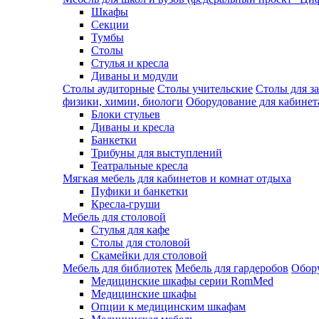
Шкафы
Секции
Тумбы
Столы
Стулья и кресла
Диваны и модули
Столы аудиторные
Столы учительские
Столы для з
физики, химии, биологи
Оборудование для кабинета
Блоки стульев
Диваны и кресла
Банкетки
Трибуны для выступлений
Театральные кресла
Мягкая мебель для кабинетов и комнат отдыха
Пуфики и банкетки
Кресла-груши
Мебель для столовой
Cтулья для кафе
Cтолы для столовой
Скамейки для столовой
Мебель для библиотек
Мебель для гардеробов
Обору
Медицинские шкафы серии RomMed
Медицинские шкафы
Опции к медицинским шкафам