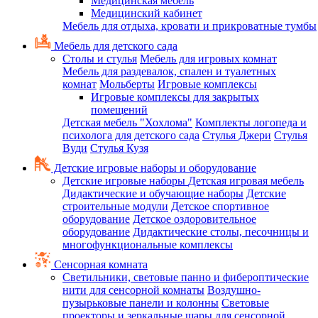
Медицинская мебель
Медицинский кабинет
Мебель для отдыха, кровати и прикроватные тумбы
Мебель для детского сада
Столы и стулья
Мебель для игровых комнат
Мебель для раздевалок, спален и туалетных
комнат
Мольберты
Игровые комплексы
Игровые комплексы для закрытых
помещений
Детская мебель "Хохлома"
Комплекты логопеда и
психолога для детского сада
Стулья Джери
Стулья
Вуди
Стулья Кузя
Детские игровые наборы и оборудование
Детские игровые наборы
Детская игровая мебель
Дидактические и обучающие наборы
Детские
строительные модули
Детское спортивное
оборудование
Детское оздоровительное
оборудование
Дидактические столы, песочницы и
многофункциональные комплексы
Сенсорная комната
Светильники, световые панно и фибероптические
нити для сенсорной комнаты
Воздушно-
пузырьковые панели и колонны
Световые
проекторы и зеркальные шары для сенсорной