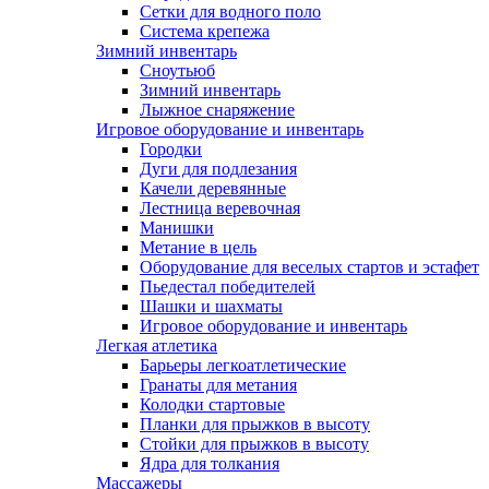
Сетки для водного поло
Система крепежа
Зимний инвентарь
Сноутьюб
Зимний инвентарь
Лыжное снаряжение
Игровое оборудование и инвентарь
Городки
Дуги для подлезания
Качели деревянные
Лестница веревочная
Манишки
Метание в цель
Оборудование для веселых стартов и эстафет
Пьедестал победителей
Шашки и шахматы
Игровое оборудование и инвентарь
Легкая атлетика
Барьеры легкоатлетические
Гранаты для метания
Колодки стартовые
Планки для прыжков в высоту
Стойки для прыжков в высоту
Ядра для толкания
Массажеры