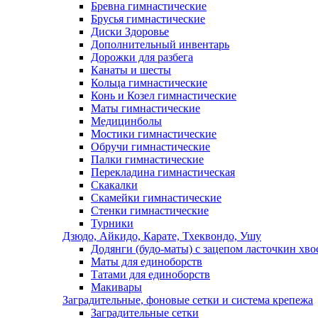
Бревна гимнастические
Брусья гимнастические
Диски Здоровье
Дополнительный инвентарь
Дорожки для разбега
Канаты и шесты
Кольца гимнастические
Конь и Козел гимнастические
Маты гимнастические
Медицинболы
Мостики гимнастические
Обручи гимнастические
Палки гимнастические
Перекладина гимнастическая
Скакалки
Скамейки гимнастические
Стенки гимнастические
Турники
Дзюдо, Айкидо, Карате, Тхеквондо, Ушу
Додянги (будо-маты) с зацепом ласточкин хво
Маты для единоборств
Татами для единоборств
Макивары
Заградительные, фоновые сетки и система крепежа
Заградительные сетки