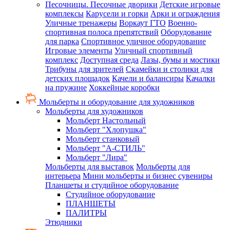
Песочницы. Песочные дворики
Детские игровые
комплексы
Карусели и горки
Арки и ограждения
Уличные тренажеры
Воркаут ГТО
Военно-
спортивная полоса препятствий
Оборудование
для парка
Спортивное уличное оборудование
Игровые элементы
Уличный спортивный
комплекс
Доступная среда
Лазы, бумы и мостики
Трибуны для зрителей
Скамейки и столики для
детских площадок
Качели и балансиры
Качалки
на пружине
Хоккейные коробки
Мольберты и оборудование для художников
Мольберты для художников
Мольберт Настольный
Мольберт "Хлопушка"
Мольберт станковый
Мольберт "А-СТИЛЬ"
Мольберт "Лира"
Мольберты для выставок
Мольберты для
интерьера
Мини мольберты и бизнес сувениры
Планшеты и студийное оборудование
Студийное оборудование
ПЛАНШЕТЫ
ПАЛИТРЫ
Этюдники