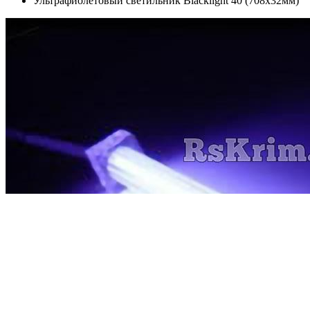
Ультрафиолетовый светильник Blacklight 40 (708х32мм)