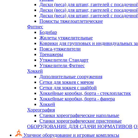
Диски (веса) для штанг, гантелей с посадочно
Диски (веса) для штанг, гантелей с посадочно
Диски (веса) для штанг, гантелей с посадочно
Помосты тяжелоатлетические
Фитнес
Бодибар
Жилеты утяжелительные
Коврики для групповых и индивидуальных з
Пояса-утяжелители
Тренажеры
Утяжелители Стандарт
Утяжелители Фитнес
Хоккей
Дополнительные сооружения
Сетки для хоккея с мячом
Сетки для хоккея с шайбой
Хоккейные коробки, борта - стеклопластик
Хоккейные коробки, борта - фанера
Хоккей
Хореография
Станки хореографические напольные
Станки хореографические пристенные
ОБОРУДОВАНИЕ ДЛЯ СДАЧИ НОРМАТИВОВ
О
Уличное оборудование и игровые комплексы