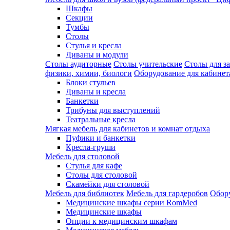
Шкафы
Секции
Тумбы
Столы
Стулья и кресла
Диваны и модули
Столы аудиторные
Столы учительские
Столы для з
физики, химии, биологи
Оборудование для кабинета
Блоки стульев
Диваны и кресла
Банкетки
Трибуны для выступлений
Театральные кресла
Мягкая мебель для кабинетов и комнат отдыха
Пуфики и банкетки
Кресла-груши
Мебель для столовой
Cтулья для кафе
Cтолы для столовой
Скамейки для столовой
Мебель для библиотек
Мебель для гардеробов
Обору
Медицинские шкафы серии RomMed
Медицинские шкафы
Опции к медицинским шкафам