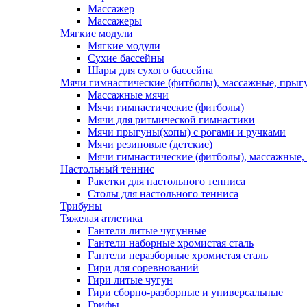
Массажер
Массажеры
Мягкие модули
Мягкие модули
Сухие бассейны
Шары для сухого бассейна
Мячи гимнастические (фитболы), массажные, прыгу
Массажные мячи
Мячи гимнастические (фитболы)
Мячи для ритмической гимнастики
Мячи прыгуны(хопы) с рогами и ручками
Мячи резиновые (детские)
Мячи гимнастические (фитболы), массажные,
Настольный теннис
Ракетки для настольного тенниса
Столы для настольного тенниса
Трибуны
Тяжелая атлетика
Гантели литые чугунные
Гантели наборные хромистая сталь
Гантели неразборные хромистая сталь
Гири для соревнований
Гири литые чугун
Гири сборно-разборные и универсальные
Грифы