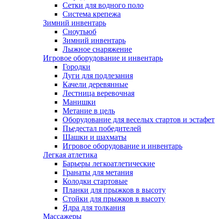
Сетки для водного поло
Система крепежа
Зимний инвентарь
Сноутьюб
Зимний инвентарь
Лыжное снаряжение
Игровое оборудование и инвентарь
Городки
Дуги для подлезания
Качели деревянные
Лестница веревочная
Манишки
Метание в цель
Оборудование для веселых стартов и эстафет
Пьедестал победителей
Шашки и шахматы
Игровое оборудование и инвентарь
Легкая атлетика
Барьеры легкоатлетические
Гранаты для метания
Колодки стартовые
Планки для прыжков в высоту
Стойки для прыжков в высоту
Ядра для толкания
Массажеры