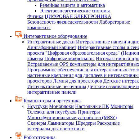
Релейная защита и автоматика
Электроэнергетические системы
Физика
ЦИФРОВАЯ ЭЛЕКТРОНИКА
Безопасность жизнедеятельности
Лабораторные
комплексы
Интерактивное оборудование
Интерактивные доски
Интерактивные панели и ди
Лингафонный кабинет
Интерактивные столы и сен
проекта "Цифровая образовательная среда" (Нацио
камеры
Цифровые микроскопы
Интерактивный про
Встраиваемые OPS компьютеры для интерактивных
Программное обеспечение для интерактивных стол
настенные крепления для дисплеев и интерактивны
проекторов
Лампы для проекторов
Детские интера
Интерактивные песочницы
Детские развивающие и
интерактивные панели
Компьютеры и оргтехника
Ноутбуки
Моноблоки
Настольные ПК
Мониторы
Тележки для ноутбуков
Принтеры
Многофунциональные устройства (МФУ)
Сканеры
Ламинаторы
Шредеры
Расходные
материалы для оргтехники
Робототехника