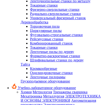
Ленточнопильные станки по металлу
Токарные станки
Фрезерно-сверлильные станки
Радиально-сверлильные станки
Универсальный фрезерный станок
Деревообработка
Торцовочная пила
Циркулярные пилы
Фуговально-строгальные станки
Рейсмусовые станки
Комбинированный станок
Токарные станки
Ленточные пилы по дереву
Форматно-раскроечные станки
Шлифовальные станки по дереву
Тайга
Кромкообрезные
Оцилиндровочные станки
Ленточные пилорамы
Грузоподъемное оборудование
Учебно-лабораторное оборудование
Химия
Метрология
Тренажеры сварщика
Мехатроника
Металлургия
ЭЛЕКТРОТЕХНИКА
И ОСНОВЫ ЭЛЕКТРОНИКИ
Автоматизация
производства
Электроэнергетика