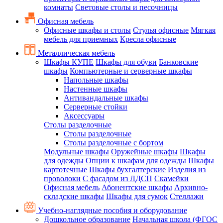
комнаты
Световые столы и песочницы
Офисная мебель
Офисные шкафы и столы
Стулья офисные
Мягкая
мебель для приемных
Кресла офисные
Металлическая мебель
Шкафы КУПЕ
Шкафы для обуви
Банковские
шкафы
Компьютерные и серверные шкафы
Напольные шкафы
Настенные шкафы
Антивандальные шкафы
Серверные стойки
Аксессуары
Столы разделочные
Столы разделочные
Столы разделочные с бортом
Модульные шкафы
Оружейные шкафы
Шкафы
для одежды
Опции к шкафам для одежды
Шкафы
картотечные
Шкафы бухгалтерские
Изделия из
проволоки
С фасадом из ЛДСП
Скамейки
Офисная мебель
Абонентские шкафы
Архивно-
складские шкафы
Шкафы для сумок
Стеллажи
Учебно-наглядные пособия и оборудование
Дошкольное образование
Начальная школа (ФГОС