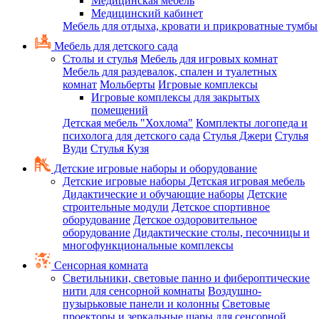
Медицинская мебель
Медицинский кабинет
Мебель для отдыха, кровати и прикроватные тумбы
Мебель для детского сада
Столы и стулья
Мебель для игровых комнат
Мебель для раздевалок, спален и туалетных
комнат
Мольберты
Игровые комплексы
Игровые комплексы для закрытых
помещений
Детская мебель "Хохлома"
Комплекты логопеда и
психолога для детского сада
Стулья Джери
Стулья
Вуди
Стулья Кузя
Детские игровые наборы и оборудование
Детские игровые наборы
Детская игровая мебель
Дидактические и обучающие наборы
Детские
строительные модули
Детское спортивное
оборудование
Детское оздоровительное
оборудование
Дидактические столы, песочницы и
многофункциональные комплексы
Сенсорная комната
Светильники, световые панно и фибероптические
нити для сенсорной комнаты
Воздушно-
пузырьковые панели и колонны
Световые
проекторы и зеркальные шары для сенсорной