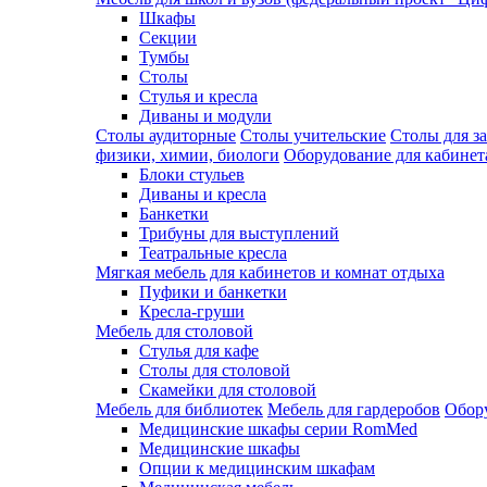
Шкафы
Секции
Тумбы
Столы
Стулья и кресла
Диваны и модули
Столы аудиторные
Столы учительские
Столы для з
физики, химии, биологи
Оборудование для кабинета
Блоки стульев
Диваны и кресла
Банкетки
Трибуны для выступлений
Театральные кресла
Мягкая мебель для кабинетов и комнат отдыха
Пуфики и банкетки
Кресла-груши
Мебель для столовой
Cтулья для кафе
Cтолы для столовой
Скамейки для столовой
Мебель для библиотек
Мебель для гардеробов
Обору
Медицинские шкафы серии RomMed
Медицинские шкафы
Опции к медицинским шкафам