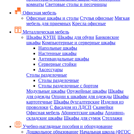
комнаты
Световые столы и песочницы
Офисная мебель
Офисные шкафы и столы
Стулья офисные
Мягкая
мебель для приемных
Кресла офисные
Металлическая мебель
Шкафы КУПЕ
Шкафы для обуви
Банковские
шкафы
Компьютерные и серверные шкафы
Напольные шкафы
Настенные шкафы
Антивандальные шкафы
Серверные стойки
Аксессуары
Столы разделочные
Столы разделочные
Столы разделочные с бортом
Модульные шкафы
Оружейные шкафы
Шкафы
для одежды
Опции к шкафам для одежды
Шкафы
картотечные
Шкафы бухгалтерские
Изделия из
проволоки
С фасадом из ЛДСП
Скамейки
Офисная мебель
Абонентские шкафы
Архивно-
складские шкафы
Шкафы для сумок
Стеллажи
Учебно-наглядные пособия и оборудование
Дошкольное образование
Начальная школа (ФГОС