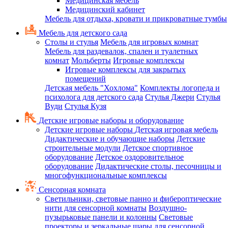
Медицинская мебель
Медицинский кабинет
Мебель для отдыха, кровати и прикроватные тумбы
Мебель для детского сада
Столы и стулья
Мебель для игровых комнат
Мебель для раздевалок, спален и туалетных
комнат
Мольберты
Игровые комплексы
Игровые комплексы для закрытых
помещений
Детская мебель "Хохлома"
Комплекты логопеда и
психолога для детского сада
Стулья Джери
Стулья
Вуди
Стулья Кузя
Детские игровые наборы и оборудование
Детские игровые наборы
Детская игровая мебель
Дидактические и обучающие наборы
Детские
строительные модули
Детское спортивное
оборудование
Детское оздоровительное
оборудование
Дидактические столы, песочницы и
многофункциональные комплексы
Сенсорная комната
Светильники, световые панно и фибероптические
нити для сенсорной комнаты
Воздушно-
пузырьковые панели и колонны
Световые
проекторы и зеркальные шары для сенсорной