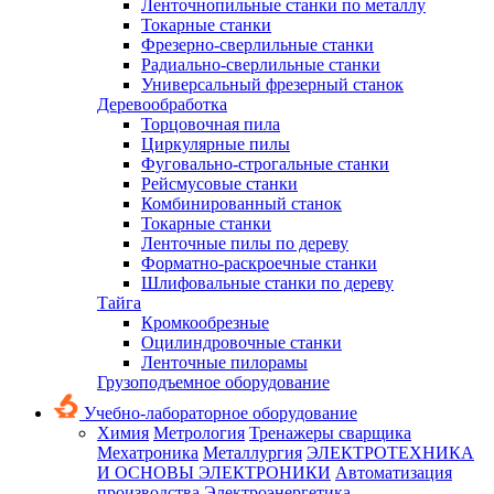
Ленточнопильные станки по металлу
Токарные станки
Фрезерно-сверлильные станки
Радиально-сверлильные станки
Универсальный фрезерный станок
Деревообработка
Торцовочная пила
Циркулярные пилы
Фуговально-строгальные станки
Рейсмусовые станки
Комбинированный станок
Токарные станки
Ленточные пилы по дереву
Форматно-раскроечные станки
Шлифовальные станки по дереву
Тайга
Кромкообрезные
Оцилиндровочные станки
Ленточные пилорамы
Грузоподъемное оборудование
Учебно-лабораторное оборудование
Химия
Метрология
Тренажеры сварщика
Мехатроника
Металлургия
ЭЛЕКТРОТЕХНИКА
И ОСНОВЫ ЭЛЕКТРОНИКИ
Автоматизация
производства
Электроэнергетика