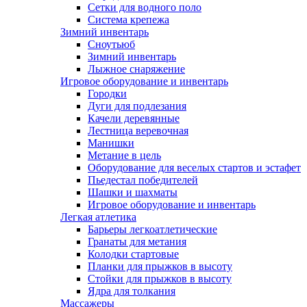
Сетки для водного поло
Система крепежа
Зимний инвентарь
Сноутьюб
Зимний инвентарь
Лыжное снаряжение
Игровое оборудование и инвентарь
Городки
Дуги для подлезания
Качели деревянные
Лестница веревочная
Манишки
Метание в цель
Оборудование для веселых стартов и эстафет
Пьедестал победителей
Шашки и шахматы
Игровое оборудование и инвентарь
Легкая атлетика
Барьеры легкоатлетические
Гранаты для метания
Колодки стартовые
Планки для прыжков в высоту
Стойки для прыжков в высоту
Ядра для толкания
Массажеры