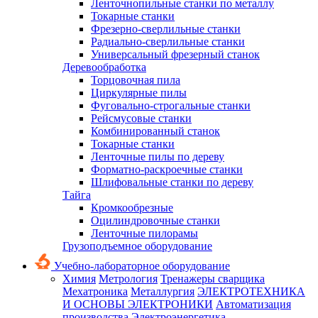
Ленточнопильные станки по металлу
Токарные станки
Фрезерно-сверлильные станки
Радиально-сверлильные станки
Универсальный фрезерный станок
Деревообработка
Торцовочная пила
Циркулярные пилы
Фуговально-строгальные станки
Рейсмусовые станки
Комбинированный станок
Токарные станки
Ленточные пилы по дереву
Форматно-раскроечные станки
Шлифовальные станки по дереву
Тайга
Кромкообрезные
Оцилиндровочные станки
Ленточные пилорамы
Грузоподъемное оборудование
Учебно-лабораторное оборудование
Химия
Метрология
Тренажеры сварщика
Мехатроника
Металлургия
ЭЛЕКТРОТЕХНИКА
И ОСНОВЫ ЭЛЕКТРОНИКИ
Автоматизация
производства
Электроэнергетика