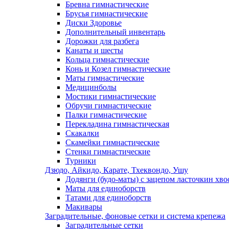
Бревна гимнастические
Брусья гимнастические
Диски Здоровье
Дополнительный инвентарь
Дорожки для разбега
Канаты и шесты
Кольца гимнастические
Конь и Козел гимнастические
Маты гимнастические
Медицинболы
Мостики гимнастические
Обручи гимнастические
Палки гимнастические
Перекладина гимнастическая
Скакалки
Скамейки гимнастические
Стенки гимнастические
Турники
Дзюдо, Айкидо, Карате, Тхеквондо, Ушу
Додянги (будо-маты) с зацепом ласточкин хво
Маты для единоборств
Татами для единоборств
Макивары
Заградительные, фоновые сетки и система крепежа
Заградительные сетки