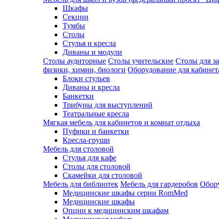
Шкафы
Секции
Тумбы
Столы
Стулья и кресла
Диваны и модули
Столы аудиторные
Столы учительские
Столы для з
физики, химии, биологи
Оборудование для кабинета
Блоки стульев
Диваны и кресла
Банкетки
Трибуны для выступлений
Театральные кресла
Мягкая мебель для кабинетов и комнат отдыха
Пуфики и банкетки
Кресла-груши
Мебель для столовой
Cтулья для кафе
Cтолы для столовой
Скамейки для столовой
Мебель для библиотек
Мебель для гардеробов
Обору
Медицинские шкафы серии RomMed
Медицинские шкафы
Опции к медицинским шкафам