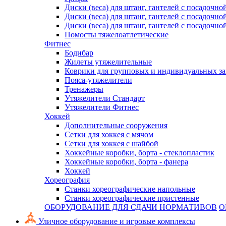
Диски (веса) для штанг, гантелей с посадочно
Диски (веса) для штанг, гантелей с посадочно
Диски (веса) для штанг, гантелей с посадочно
Помосты тяжелоатлетические
Фитнес
Бодибар
Жилеты утяжелительные
Коврики для групповых и индивидуальных з
Пояса-утяжелители
Тренажеры
Утяжелители Стандарт
Утяжелители Фитнес
Хоккей
Дополнительные сооружения
Сетки для хоккея с мячом
Сетки для хоккея с шайбой
Хоккейные коробки, борта - стеклопластик
Хоккейные коробки, борта - фанера
Хоккей
Хореография
Станки хореографические напольные
Станки хореографические пристенные
ОБОРУДОВАНИЕ ДЛЯ СДАЧИ НОРМАТИВОВ
О
Уличное оборудование и игровые комплексы