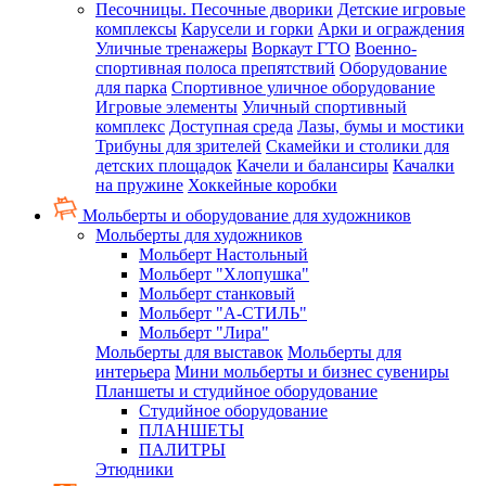
Песочницы. Песочные дворики
Детские игровые
комплексы
Карусели и горки
Арки и ограждения
Уличные тренажеры
Воркаут ГТО
Военно-
спортивная полоса препятствий
Оборудование
для парка
Спортивное уличное оборудование
Игровые элементы
Уличный спортивный
комплекс
Доступная среда
Лазы, бумы и мостики
Трибуны для зрителей
Скамейки и столики для
детских площадок
Качели и балансиры
Качалки
на пружине
Хоккейные коробки
Мольберты и оборудование для художников
Мольберты для художников
Мольберт Настольный
Мольберт "Хлопушка"
Мольберт станковый
Мольберт "А-СТИЛЬ"
Мольберт "Лира"
Мольберты для выставок
Мольберты для
интерьера
Мини мольберты и бизнес сувениры
Планшеты и студийное оборудование
Студийное оборудование
ПЛАНШЕТЫ
ПАЛИТРЫ
Этюдники