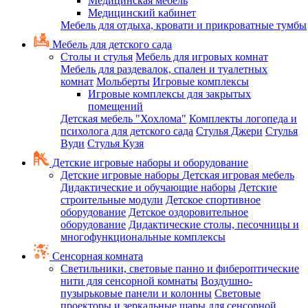
Медицинская мебель
Медицинский кабинет
Мебель для отдыха, кровати и прикроватные тумбы
Мебель для детского сада
Столы и стулья
Мебель для игровых комнат
Мебель для раздевалок, спален и туалетных
комнат
Мольберты
Игровые комплексы
Игровые комплексы для закрытых
помещений
Детская мебель "Хохлома"
Комплекты логопеда и
психолога для детского сада
Стулья Джери
Стулья
Вуди
Стулья Кузя
Детские игровые наборы и оборудование
Детские игровые наборы
Детская игровая мебель
Дидактические и обучающие наборы
Детские
строительные модули
Детское спортивное
оборудование
Детское оздоровительное
оборудование
Дидактические столы, песочницы и
многофункциональные комплексы
Сенсорная комната
Светильники, световые панно и фибероптические
нити для сенсорной комнаты
Воздушно-
пузырьковые панели и колонны
Световые
проекторы и зеркальные шары для сенсорной