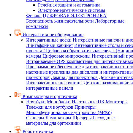
Релейная защита и автоматика
Электроэнергетические системы
Физика
ЦИФРОВАЯ ЭЛЕКТРОНИКА
Безопасность жизнедеятельности
Лабораторные
комплексы
Интерактивное оборудование
Интерактивные доски
Интерактивные панели и ди
Лингафонный кабинет
Интерактивные столы и сен
проекта "Цифровая образовательная среда" (Нацио
камеры
Цифровые микроскопы
Интерактивный про
Встраиваемые OPS компьютеры для интерактивных
Программное обеспечение для интерактивных стол
настенные крепления для дисплеев и интерактивны
проекторов
Лампы для проекторов
Детские интера
Интерактивные песочницы
Детские развивающие и
интерактивные панели
Компьютеры и оргтехника
Ноутбуки
Моноблоки
Настольные ПК
Мониторы
Тележки для ноутбуков
Принтеры
Многофунциональные устройства (МФУ)
Сканеры
Ламинаторы
Шредеры
Расходные
материалы для оргтехники
Робототехника