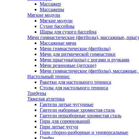
Массажер
Массажеры
Мягкие модули
Мягкие модули
Сухие бассейны
Шары для сухого бассейна
Мячи гимнастические (фитболы), массажные, прыгу
Массажные мячи
Мячи гимнастические (фитболы)
Мячи для ритмической гимнастики
Мячи прыгуны(хопы) с рогами и ручками
Мячи резиновые (детские)
Мячи гимнастические (фитболы), массажные,
Настольный теннис
Ракетки для настольного тенниса
Столы для настольного тенниса
Трибуны
Тяжелая атлетика
Гантели литые чугунные
Гантели наборные хромистая сталь
Гантели неразборные хромистая сталь
Гири для соревнований
Гири литые чугун
Гири сборно-разборные и универсальные
Грифы